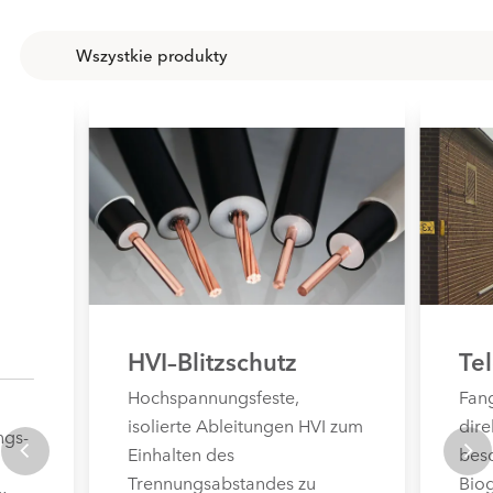
HVI–Blitzschutz
Te
Hochspannungsfeste,
Fang
isolierte Ableitungen HVI zum
dire
ngs-
Einhalten des
bes
Trennungsabstandes zu
Bio
;