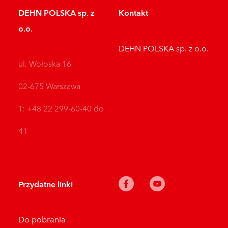
DEHN POLSKA sp. z
Kontakt
o.o.
DEHN POLSKA sp. z o.o.
ul. Wołoska 16
02-675 Warszawa
T: +48 22 299-60-40 do
41
Przydatne linki
Do pobrania