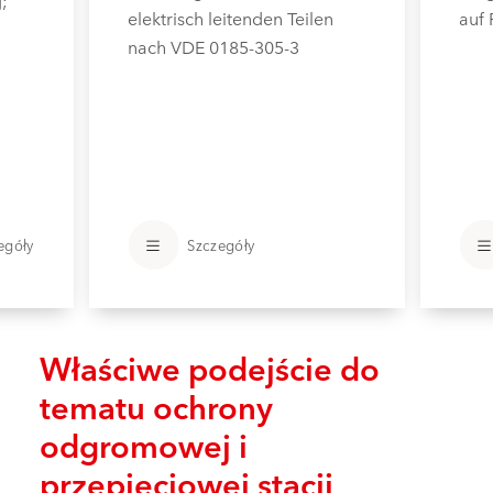
elektrisch leitenden Teilen
auf 
nach VDE 0185-305-3
egóły
Szczegóły
Właściwe podejście do
tematu ochrony
odgromowej i
przepięciowej stacji