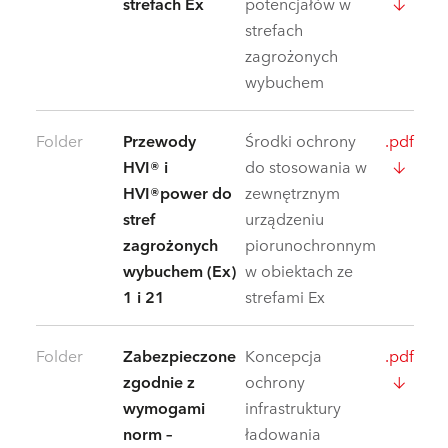
strefach Ex
potencjałów w
strefach
zagrożonych
wybuchem
Folder
Przewody
Środki ochrony
.pdf
HVI® i
do stosowania w
HVI®power do
zewnętrznym
stref
urządzeniu
zagrożonych
piorunochronnym
wybuchem (Ex)
w obiektach ze
1 i 21
strefami Ex
Folder
Zabezpieczone
Koncepcja
.pdf
zgodnie z
ochrony
wymogami
infrastruktury
norm –
ładowania