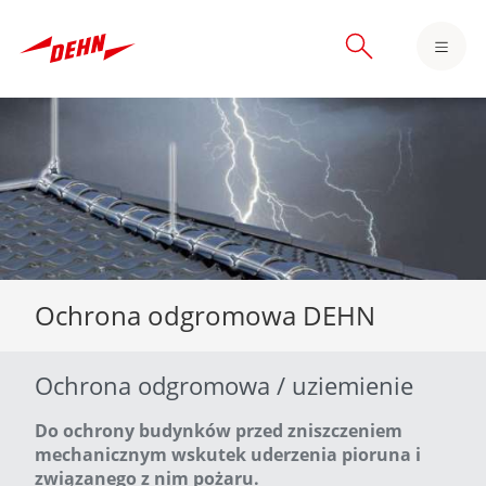
Skip
to
main
content
Ochrona odgromowa DEHN
Ochrona odgromowa / uziemienie
Do ochrony budynków przed zniszczeniem
mechanicznym wskutek uderzenia pioruna i
związanego z nim pożaru.