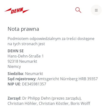
Skip
to
main
content
Nota prawna
Podmiotem odpowiedzialnym za treści dostępne
na tych stronach jest
DEHN SE
Hans-Dehn-Straße 1
92318 Neumarkt
Niemcy
Siedziba
: Neumarkt
Sąd rejestrowy
: Amtsgericht Nürnberg HRB 39357
NIP UE
: DE345981357
Zarząd
: Dr Philipp Dehn (prezes zarządu),
Christian Höhler, Christian Köstler, Boris Wolff