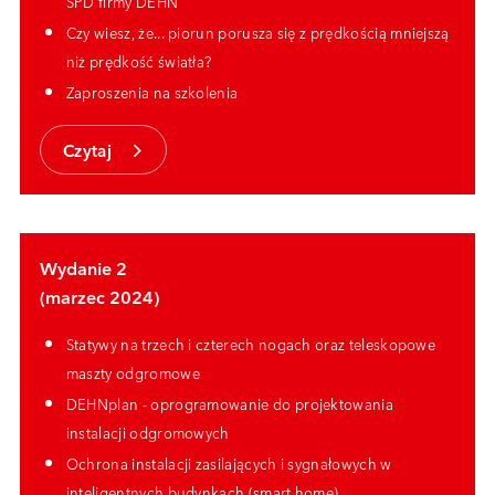
SPD firmy DEHN
Czy wiesz, że... p
iorun porusza się z prędkością mniejszą
niż prędkość światła
?
Zaproszenia na szkolenia
Czytaj
Wydanie 2
(marzec 2024)
Statywy na trzech i czterech nogach oraz teleskopowe
maszty odgromowe
DEHNplan - oprogramowanie do projektowania
instalacji odgromowych
Ochrona instalacji zasilających i sygnałowych w
inteligentnych budynkach (smart home)