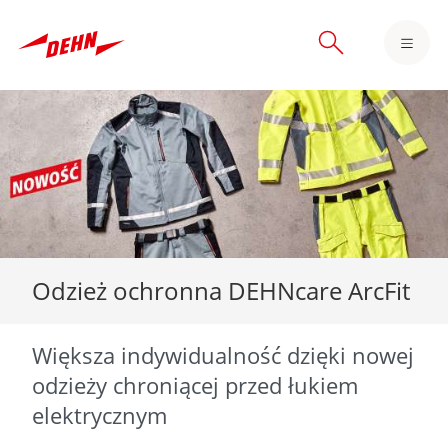
Skip
to
main
content
Odzież ochronna DEHNcare ArcFit
Większa indywidualność dzięki nowej
odzieży chroniącej przed łukiem
elektrycznym