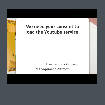
We need your consent to
load the Youtube service!
This content is not permitted to load due
to trackers that are not disclosed to the
visitor. The website owner needs to
setup the site with their CMP to add this
content to the list of technologies used.
Powered by
Usercentrics Consent
Management Platform