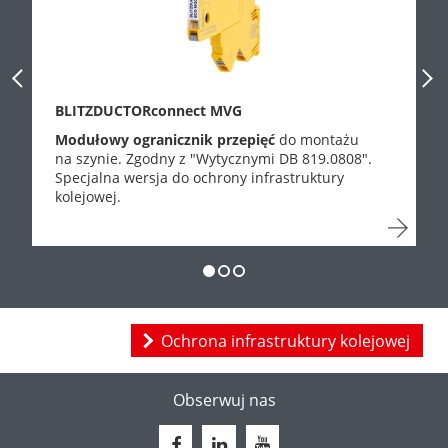
Previous Slide
Next
BLITZDUCTORconnect MVG
Modułowy ogranicznik przepięć
do montażu
na szynie. Zgodny z "Wytycznymi DB 819.0808".
Specjalna wersja do ochrony infrastruktury
kolejowej.
Ochrona infrastruktury kolejowej
Obserwuj nas