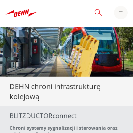
Skip
to
main
content
DEHN chroni infrastrukturę
kolejową
BLITZDUCTORconnect
Chroni systemy sygnalizacji i sterowania oraz