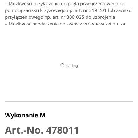
– Możliwości przyłączenia do pręta przyłączeniowego za
pomocą zacisku krzyżowego np. art. nr 319 201 lub zacisku
przyłączeniowego np. art. nr 308 025 do uzbrojenia
– Możliwość przyłączenia do szyny wyrównawczej np. za
pomocą końcówki art. nr 390 499
– Możliwość przyłączenia płaskownika do płytki
przyłączeniowej (przód) lub bez pręta przyłączeniowego
(tył) np. zacisk przyłączeniowy art. nr 478 141 lub 478 129
– Pręt przyłączeniowy do wkręcania lub mocowania na
wcisk
Loading
– Płytka maskująca z tworzywa sztucznego (kolor żółty),
uszczelniona za pomocą testowanego ciśnieniowo o-ringu
(ciśnienie testowe 0,5 bar)
Wykonanie M
Art.-No. 478011