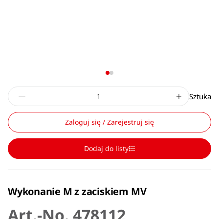
Sztuka
Zaloguj się / Zarejestruj się
Dodaj do listy
Wykonanie M z zaciskiem MV
Art.-No. 478112