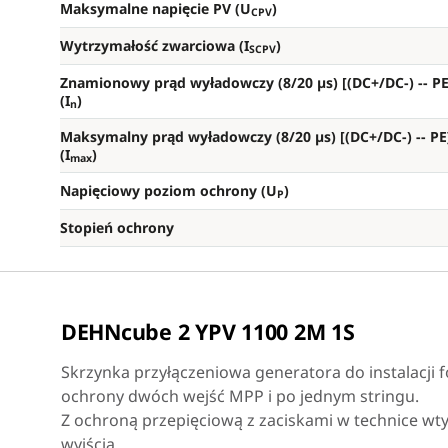
Maksymalne napięcie PV (U
)
CPV
Wytrzymałość zwarciowa (I
)
SCPV
Znamionowy prąd wyładowczy (8/20 µs) [(DC+/DC-) --
PE
(I
)
n
Maksymalny prąd wyładowczy (8/20 µs) [(DC+/DC-) --
PE
(I
)
max
Napięciowy poziom ochrony (U
)
P
Stopień ochrony
DEHNcube 2 YPV 1100 2M 1S
Skrzynka przyłączeniowa generatora do instalacji 
ochrony dwóch wejść MPP i po jednym stringu.
Z ochroną przepięciową z zaciskami w technice wtyk
wyjścia.