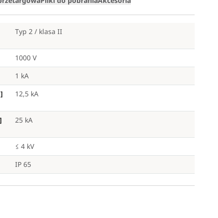
 przetargowa
Pliki do pobrania
Akcesoria
Typ 2 / klasa II
1000 V
1 kA
]
12,5 kA
]
25 kA
≤ 4 kV
IP 65