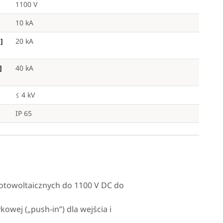
1100 V
10 kA
]
20 kA
]
40 kA
≤ 4 kV
IP 65
fotowoltaicznych do 1100 V DC do
owej („push-in”) dla wejścia i