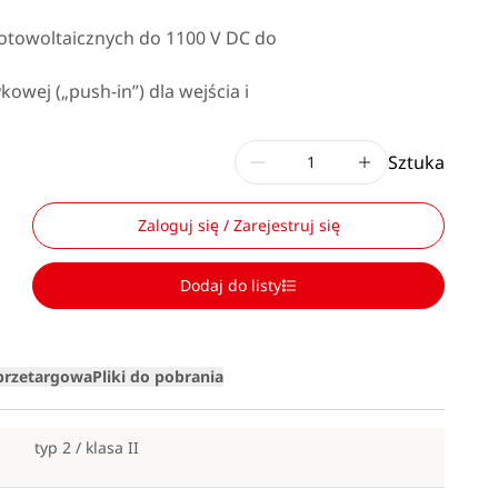
fotowoltaicznych do 1100 V DC do
owej („push-in”) dla wejścia i
Sztuka
Zaloguj się / Zarejestruj się
Dodaj do listy
Loading
 przetargowa
Pliki do pobrania
typ 2 / klasa II