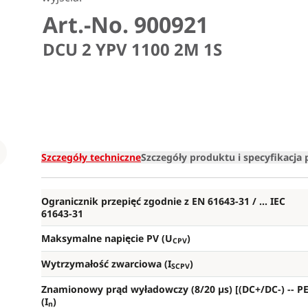
Art.-No. 900921
DCU 2 YPV 1100 2M 1S
Loading
Szczegóły techniczne
Szczegóły produktu i specyfikacja
Ogranicznik przepięć zgodnie z EN 61643-31 / ... IEC
61643-31
Maksymalne napięcie PV (U
)
CPV
Wytrzymałość zwarciowa (I
)
SCPV
Znamionowy prąd wyładowczy (8/20 µs) [(DC+/DC-) --
PE
(I
)
n