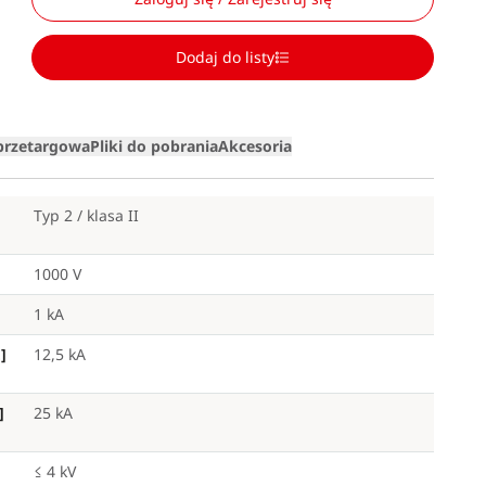
Dodaj do listy
Loading
 przetargowa
Pliki do pobrania
Akcesoria
Typ 2 / klasa II
1000 V
1 kA
]
12,5 kA
]
25 kA
≤ 4 kV