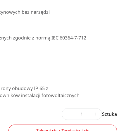
ężynowych bez narzędzi
cznych zgodnie z normą IEC 60364-7-712
hrony obudowy IP 65 z
wników instalacji fotowoltaicznych
Sztuka
Zaloguj się / Zarejestruj się