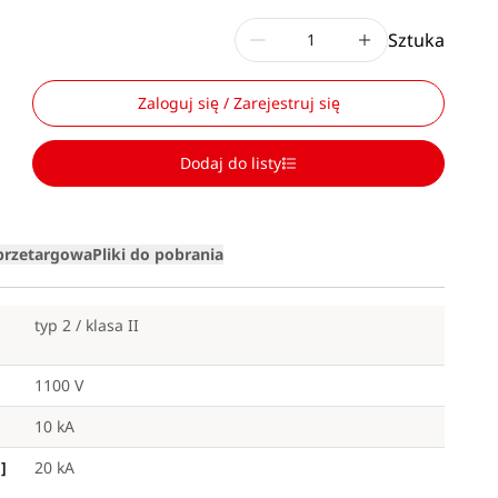
Sztuka
Zaloguj się / Zarejestruj się
Dodaj do listy
Loading
 przetargowa
Pliki do pobrania
typ 2 / klasa II
1100 V
10 kA
]
20 kA