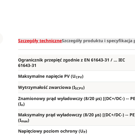
Loading
Szczegóły techniczne
Szczegóły produktu i specyfikacja
Ogranicznik przepięć zgodnie z EN 61643-31 / ... IEC
61643-31
Maksymalne napięcie PV (U
)
CPV
Wytrzymałość zwarciowa (I
)
SCPV
Znamionowy prąd wyładowczy (8/20 µs) [(DC+/DC-) --
PE
(I
)
n
Maksymalny prąd wyładowczy (8/20 µs) [(DC+/DC-) --
PE
(I
)
max
Napięciowy poziom ochrony (U
)
P