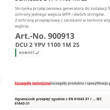
Skrzynka przyłączeniowa generatora do instalacji 
ochrony jednego wejścia MPP i dwóch stringów.
Z ochroną przepięciową z zaciskami w technice wtyk
wyjścia.
Art.-No. 900913
DCU 2 YPV 1100 1M 2S
NOWOŚĆ
Loading
Szczegóły techniczne
Szczegóły produktu i specyfikacja
Ogranicznik przepięć zgodnie z EN 61643-31 / ... IEC
61643-31