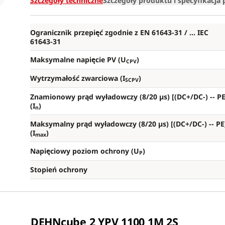
Szczegóły techniczne
Szczegóły produktu i specyfikacja
Ogranicznik przepięć zgodnie z EN 61643-31 / ... IEC
61643-31
Maksymalne napięcie PV (U
)
CPV
Wytrzymałość zwarciowa (I
)
SCPV
Znamionowy prąd wyładowczy (8/20 µs) [(DC+/DC-) --
PE
(I
)
n
Maksymalny prąd wyładowczy (8/20 µs) [(DC+/DC-) --
PE
(I
)
max
Napięciowy poziom ochrony (U
)
P
Stopień ochrony
DEHNcube 2 YPV 1100 1M 2S